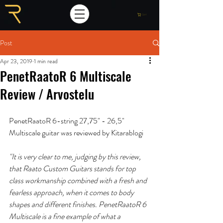
Cart
Post
Apr 23, 2019
1 min read
PenetRaatoR 6 Multiscale
Review / Arvostelu
PenetRaatoR 6-string 27,75" - 26,5" 
Multiscale guitar was reviewed by Kitarablogi
"It is very clear to me, judging by this review, 
that Raato Custom Guitars stands for top 
class workmanship combined with a fresh and 
fearless approach, when it comes to body 
shapes and different finishes. PenetRaatoR 6 
Multiscale is a fine example of what a 