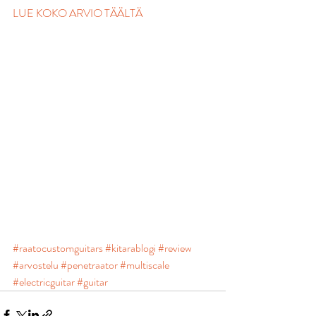
LUE KOKO ARVIO TÄÄLTÄ
#raatocustomguitars
#kitarablogi
#review
#arvostelu
#penetraator
#multiscale
#electricguitar
#guitar