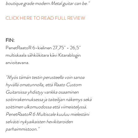
boutique grade modern Metal guitar can be."
CLICK HERE TO READ FULL REVIEW
FIN:
PenetRaatoR 6-kielinen 27,75" - 26,5" 
multiskaala sähkökitara kävi Kitarablogin 
arvioitavana.
"Myös tämän testin perusteella voin sanoa 
hyvällä omatunnolla, että Raato Custom 
Guitarsissa yhdistyy vankka osaaminen 
soitinrakennuksessa ja taiteilijan näkemys sekä 
soittimen ulkomuodossa että viimeistelyssä. 
PenetRaatoR 6 Multiscale kuuluu mielestäni 
selvästi nykyaikaisten hevikitaroiden 
parhaimmistoon."