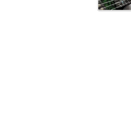
Shop:
Guitars In Stock
L