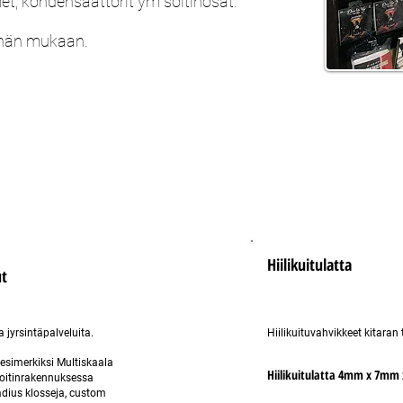
et, kondensaattorit ym soitinosat.
nän mukaan.
Hiilikuitulatta
ut
a jyrsintäpalveluita.
Hiilikuituvahvikkeet kitaran
i esimerkiksi Multiskaala
Hiilikuitulatta 4mm x 7mm
soitinrakennuksessa
radius klosseja, custom