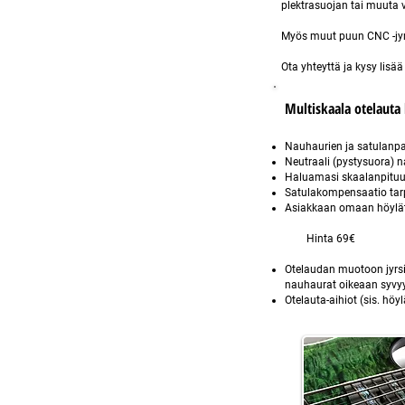
plektrasuojan tai muuta
Myös muut puun CNC -jyrs
Ota yhteyttä ja kysy lisää
Multiskaala otelauta 
Nauhaurien ja satulanp
Neutraali (pystysuora) 
Haluamasi skaalanpituu
Satulakompensaatio ta
Asiakkaan omaan höylät
Hinta 69€
Otelaudan muotoon jyrsin
nauhaurat oikeaan syv
Otelauta-aihiot (sis. 