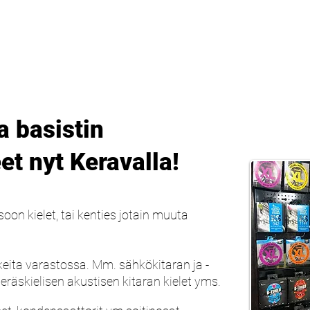
BASSES
PEDALS
ARTISTS
STOCK
CONTACT
SHO
ja basistin
et nyt Keravalla!
soon kielet, tai kenties jotain muuta
eita varastossa. Mm. sähkökitaran ja -
teräskielisen akustisen kitaran kielet yms.