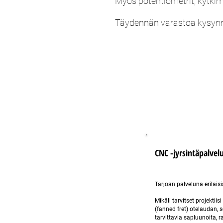
Myös potentiometrit, kytkim
Täydennän varastoa
kysyn
CNC -jyrsintäpalvel
Tarjoan palveluna erilaisi
Mikäli tarvitset projektiis
(fanned fret) otelaudan, 
tarvittavia sapluunoita, 