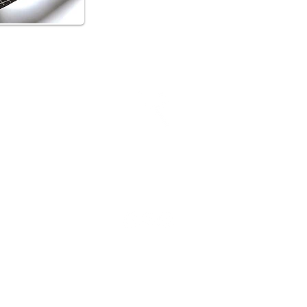
Instruments:
Palvelut:
Guitars
Soitinhuolto
Basses
Osat ja Tarvikk
Rahoitus ja Osa
Specifications
ichtenberg Figures
info@raato.fi
+358 (0)50 338 8607