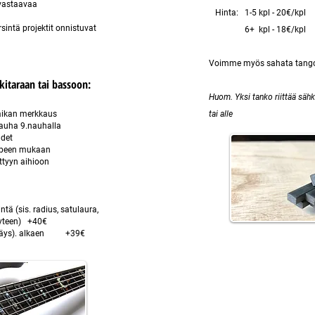
 vastaavaa
Hinta: 1-5 kpl - 20€/kpl
intä projektit onnistuvat
6+ kpl - 18€/kpl
Voimme myös sahata tang
kitaraan tai bassoon:
Huom. Yksi tanko riittää sähk
aikan merkkaus
tai alle
nauha 9.nauhalla
det
rpeen mukaan
tyyn aihioon
tä (sis. radius, satulaura,
yyteen) +40€
höyläys). alkaen +39€