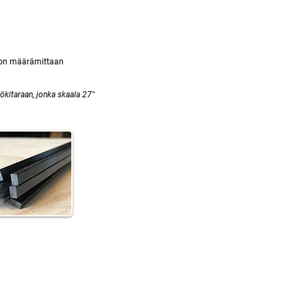
on määrämittaan
ökitaraan, jonka skaala 27"